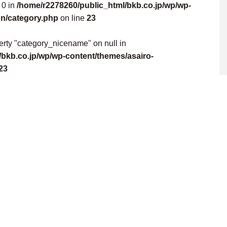
 0 in
/home/r2278260/public_html/bkb.co.jp/wp/wp-
gn/category.php
on line
23
perty "category_nicename" on null in
bkb.co.jp/wp/wp-content/themes/asairo-
23