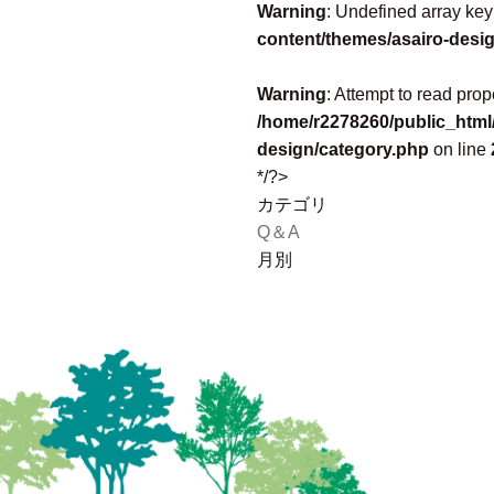
Warning
: Undefined array key
content/themes/asairo-desi
Warning
: Attempt to read pro
/home/r2278260/public_html/
design/category.php
on line
*/?>
カテゴリ
Q＆A
月別