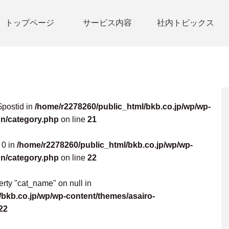
トップページ
サービス内容
社内トピックス
$postid in
/home/r2278260/public_html/bkb.co.jp/wp/wp-
gn/category.php
on line
21
 0 in
/home/r2278260/public_html/bkb.co.jp/wp/wp-
gn/category.php
on line
22
erty "cat_name" on null in
bkb.co.jp/wp/wp-content/themes/asairo-
22