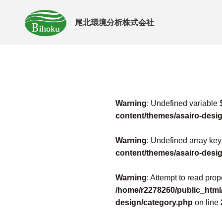
尾北環境分析株式会社
Warning
: Undefined variable 
content/themes/asairo-desi
Warning
: Undefined array key
content/themes/asairo-desi
Warning
: Attempt to read prop
/home/r2278260/public_html/
design/category.php
on line