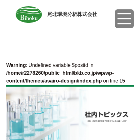
尾北環境分析株式会社
toggle
navigati
Warning
: Undefined variable $postid in
/home/r2278260/public_html/bkb.co.jp/wp/wp-
content/themes/asairo-design/index.php
on line
15