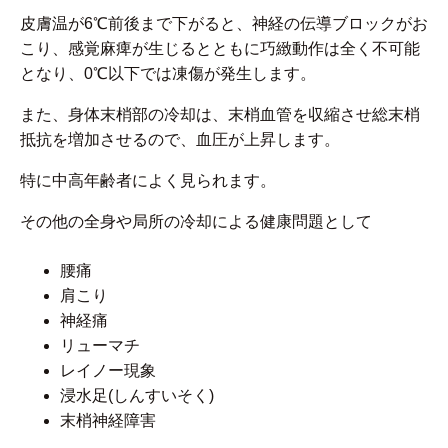
皮膚温が6℃前後まで下がると、神経の伝導ブロックがお
こり、感覚麻痺が生じるとともに巧緻動作は全く不可能
となり、0℃以下では凍傷が発生します。
また、身体末梢部の冷却は、末梢血管を収縮させ総末梢
抵抗を増加させるので、血圧が上昇します。
特に中高年齢者によく見られます。
その他の全身や局所の冷却による健康問題として
腰痛
肩こり
神経痛
リューマチ
レイノー現象
浸水足(しんすいそく)
末梢神経障害