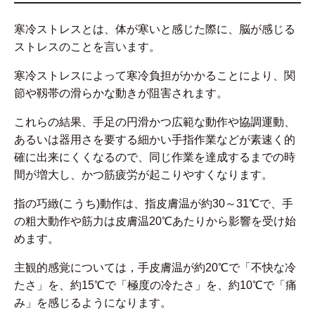
寒冷ストレスとは、体が寒いと感じた際に、脳が感じる
ストレスのことを言います。
寒冷ストレスによって寒冷負担がかかることにより、関
節や靱帯の滑らかな動きが阻害されます。
これらの結果、手足の円滑かつ広範な動作や協調運動、
あるいは器用さを要する細かい手指作業などが素速く的
確に出来にくくなるので、同じ作業を達成するまでの時
間が増大し、かつ筋疲労が起こりやすくなります。
指の巧緻(こうち)動作は、指皮膚温が約30～31℃で、手
の粗大動作や筋力は皮膚温20℃あたりから影響を受け始
めます。
主観的感覚については，手皮膚温が約20℃で「不快な冷
たさ」を、約15℃で「極度の冷たさ」を、約10℃で「痛
み」を感じるようになります。