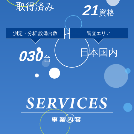
取得済み
21
資格
測定・分析 設備台数
調査エリア
日本国内
030
台