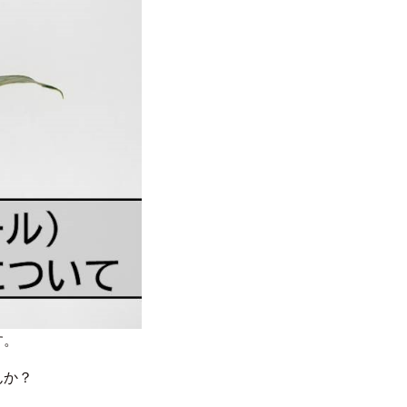
す。
んか？