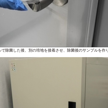
ールで除菌した後、別の培地を接着させ、除菌後のサンプルを作