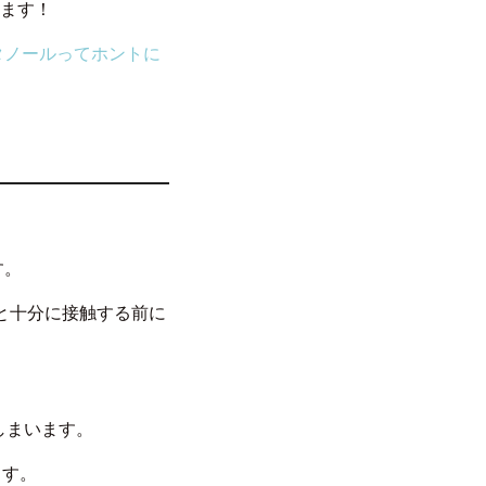
います！
タノールってホントに
す。
スと十分に接触する前に
しまいます。
ます。