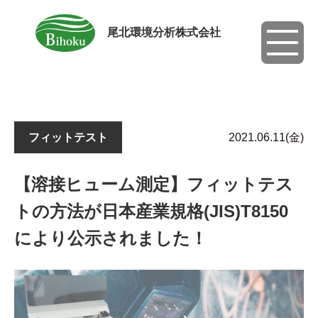
尾北環境分析株式会社
toggle
navigati
フィットテスト
2021.06.11(金)
【溶接ヒューム測定】フィットテス
トの方法が日本産業規格(JIS)T8150
により公示されました！