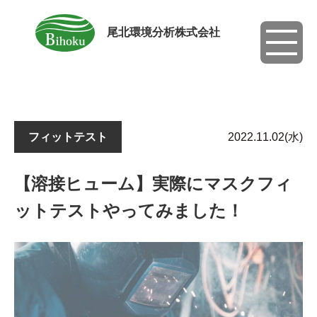
尾北環境分析株式会社
toggle
navigati
フィットテスト
2022.11.02(水)
【溶接ヒューム】実際にマスクフィ
ットテストやってみました！