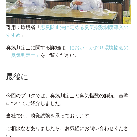
引用：環境省「
悪臭防止法に定める臭気指数制度導入の
すすめ
」
臭気判定士に関する詳細は、
におい・かおり環境協会の
「臭気判定士」
をご覧ください。
最後に
今回のブログでは、臭気判定士と臭気指数の解説、基準
についてご紹介しました。
当社では、嗅覚試験を承っております。
ご相談などありましたら、お気軽にお問い合わせくださ
い。