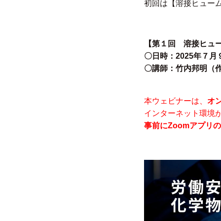
初回は【溶接ヒュー
【第１回 溶接ヒュ
〇日時：2025年７月
〇講師：竹内邦明（
本ウェビナーは、
オ
インターネット環境
事前にZoomアプリ