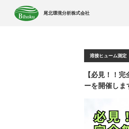
尾北環境分析株式会社
溶接ヒューム測定
【必見！！完
ーを開催しま