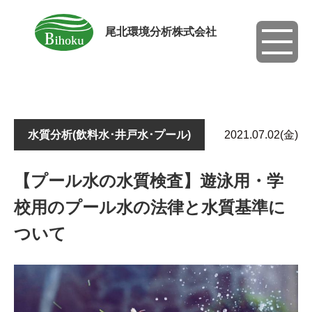
尾北環境分析株式会社
toggle
navigati
水質分析(飲料水･井戸水･プール)
2021.07.02(金)
【プール水の水質検査】遊泳用・学
校用のプール水の法律と水質基準に
ついて