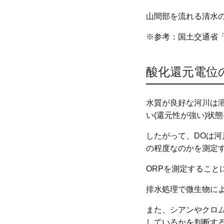
山間部を流れる清水の
※参考：国土交通省
酸化還元電位
水質が良好な河川は溶
い(還元性が強い)状
したがって、DOは河
の程度なのかを測定
ORPを測定すること
排水処理で微生物に
また、シアンやクロ
しているかを判断す