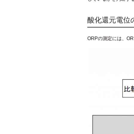
酸化還元電位
ORPの測定には、O