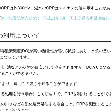
ORPは約800mV、湖水のORPはマイナスの値を示すことが
「
河川水質試験方法(案)（平成21年3月 国土交通省水質連絡会)
の利用について
存酸素濃度(DO)が高い(酸化性が強い)状態にあり、水質の悪
態になっています。
川、池などの状態の目安として測定されますが、DOが0にな
することができません。
により、還元性の強さを知ることができます。
よる処理を行う場合にも同じ理由で、ORPを利用することがで
ムの排水などを酸化還元処理する場合には、ORPを測定するこ
ることができます。