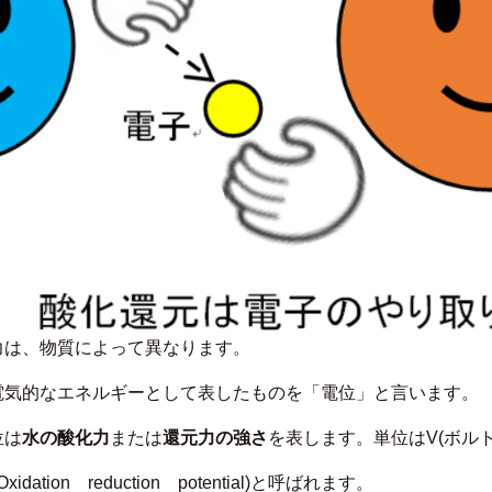
力は、物質によって異なります。
電気的なエネルギーとして表したものを「電位」と言います。
位は
水の酸化力
または
還元力の強さ
を表します。単位はV(ボルト
ation reduction potential)と呼ばれます。