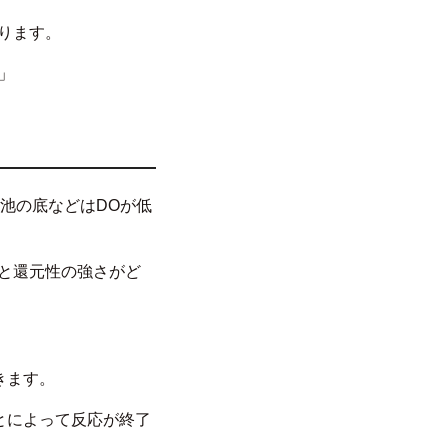
あります。
」
い池の底などはDOが低
ると還元性の強さがど
きます。
とによって反応が終了