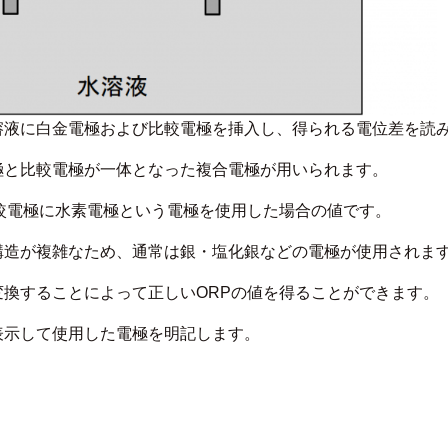
溶液に白金電極および比較電極を挿入し、得られる電位差を読
極と比較電極が一体となった複合電極が用いられます。
比較電極に水素電極という電極を使用した場合の値です。
構造が複雑なため、通常は銀・塩化銀などの電極が使用されま
変換することによって正しいORPの値を得ることができます。
表示して使用した電極を明記します。