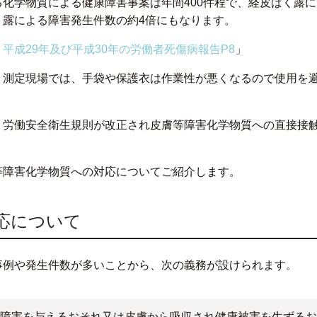
化学物質による健康障害事案は年間400件程で、経皮ばく露
く露による障害発生件数の約4倍にもなります。
平成29年及び平成30年の労働者死傷病報告P8
」
、測定現場では、手袋や保護衣は作業性が悪くなるので使用を
、労働安全衛生規則が改正され皮膚等障害化学物質への直接接
等障害化学物質への対応についてご紹介します。
応について
事例や発生件数が多いことから、次の義務が設けられます。
障害を与えるおそれ又は皮膚から吸収され健康被害を生ずるお