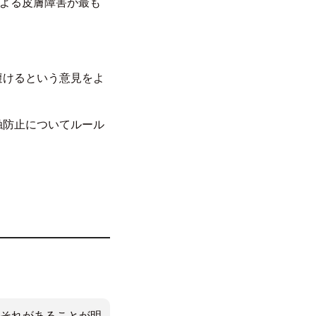
による皮膚障害が最も
避けるという意見をよ
触防止についてルール
それがあることが明