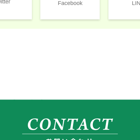
itter
LI
Facebook