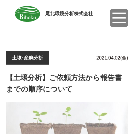
尾北環境分析株式会社
toggle
navigati
土壌･産廃分析
2021.04.02(金)
【土壌分析】ご依頼方法から報告書
までの順序について