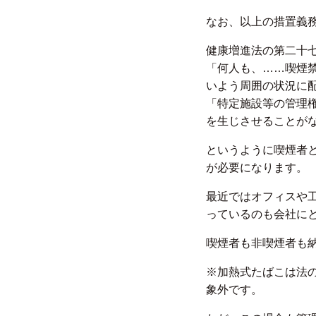
なお、以上の措置義
健康増進法の第二十
「何人も、……喫煙
いよう周囲の状況に
「特定施設等の管理
を生じさせることが
というように喫煙者
が必要になります。
最近ではオフィスや
っているのも会社に
喫煙者も非喫煙者も
※加熱式たばこは法
象外です。