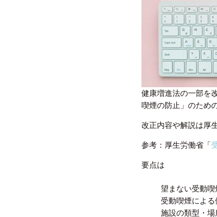
健康増進法の一部を
喫煙の防止」のため
改正内容や解説は厚
参考：厚生労働省「
要点は
望まない受動喫
受動喫煙による
施設の類型・場