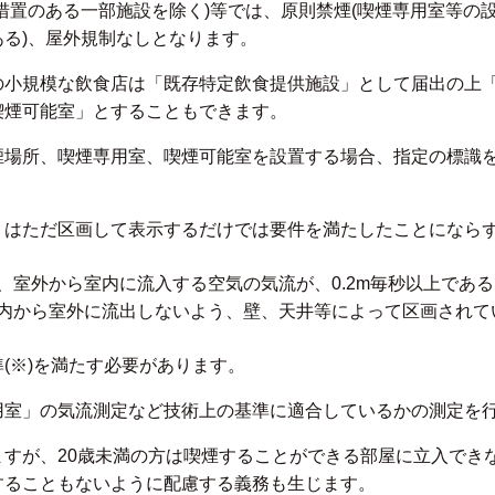
措置のある一部施設を除く)等では、原則禁煙(喫煙専用室等の
る)、屋外規制なしとなります。
の小規模な飲食店は「既存特定飲食提供施設」として届出の上
喫煙可能室」とすることもできます。
煙場所、喫煙専用室、喫煙可能室を設置する場合、指定の標識
」はただ区画して表示するだけでは要件を満たしたことになら
、室外から室内に流入する空気の気流が、0.2m毎秒以上であ
内から室外に流出しないよう、壁、天井等によって区画されて
(※)を満たす必要があります。
用室」の気流測定など技術上の基準に適合しているかの測定を
ますが、20歳未満の方は喫煙することができる部屋に立入でき
することもないように配慮する義務も生じます。