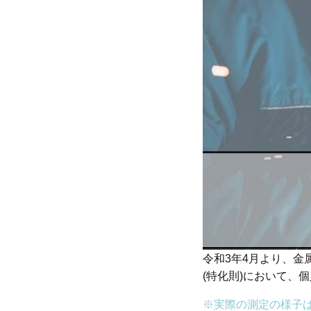
令和3年4月より、
(特化則)において、
※実際の測定の様子