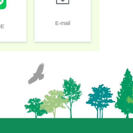
E-mail
NE