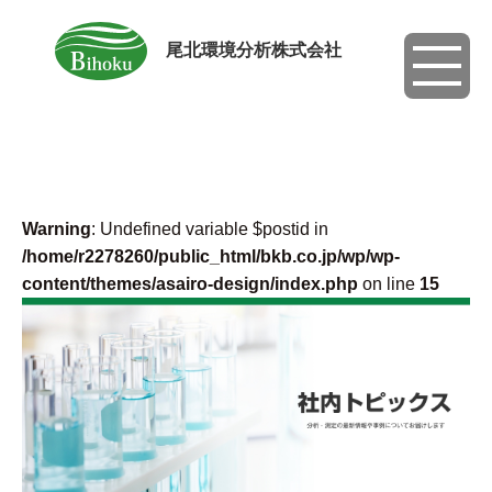
尾北環境分析株式会社
toggle
navigati
Warning
: Undefined variable $postid in
/home/r2278260/public_html/bkb.co.jp/wp/wp-
content/themes/asairo-design/index.php
on line
15